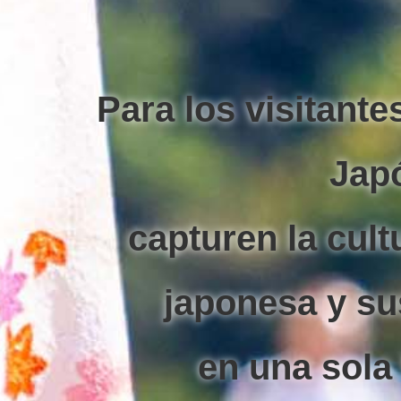
Para los visitante
Jap
capturen la cult
japonesa
y su
en una sola 