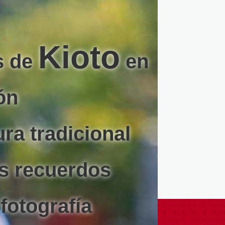
Kioto
s de
en
ón
ura tradicional
s recuerdos
fotografía